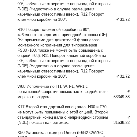
90º, кабельные отверстия с неприводной стороны
(NDE) (Недоступно в случае размещения
кабельными отверстиями вверх). R12 Поворот
клеммной коробки на 180º.
₽ 31.72
R10 Поворот клеммной коробки на 90º,
кабельные отверстия с приводной стороны (DE)
(Не применима для двигателей фланцевого
монтажного исполнения для типоразмеров
FS80~100, также не может быть совмещена с
опцией H08). R11 Поворот клеммной коробки на
90º, кабельные отверстия с неприводной стороны
(NDE) (Недоступно в случае размещения
кабельными отверстиями вверх). R12 Поворот
клеммной коробки на 180º.
₽ 31.72
W88 Исполнение по TH, W, F1, WF1 с
повышенной сопротивляемостью к воздействию
₽
морского воздуха.
53349.38
X17 Второй стандартный конец вала. H00 и F70
не могут быть применены с этой опцией. Второй
стандартный конец вала с неприводной стороны
₽
(NDE) показан на чертежах.
31538.22
X50 Установка энкодера Omron (E6B2-CWZ6C-