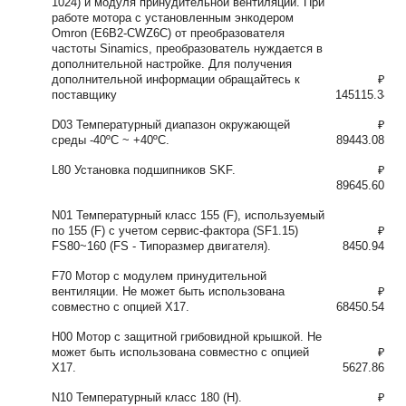
1024) и модуля принудительной вентиляции. При
работе мотора с установленным энкодером
Omron (E6B2-CWZ6C) от преобразователя
частоты Sinamics, преобразователь нуждается в
дополнительной настройке. Для получения
дополнительной информации обращайтесь к
₽
поставщику
145115.34
D03 Температурный диапазон окружающей
₽
среды -40ºC ~ +40ºC.
89443.08
L80 Установка подшипников SKF.
₽
89645.60
N01 Температурный класс 155 (F), используемый
по 155 (F) с учетом сервис-фактора (SF1.15)
₽
FS80~160 (FS - Типоразмер двигателя).
8450.94
F70 Мотор с модулем принудительной
вентиляции. Не может быть использована
₽
совместно с опцией X17.
68450.54
H00 Мотор с защитной грибовидной крышкой. Не
может быть использована совместно с опцией
₽
X17.
5627.86
N10 Температурный класс 180 (H).
₽