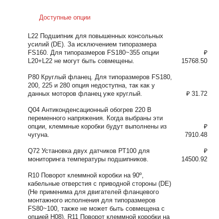
Доступные опции
L22 Подшипник для повышенных консольных
усилий (DE). За исключением типоразмера
FS160. Для типоразмеров FS180~355 опции
₽
L20+L22 не могут быть совмещены.
15768.50
P80 Круглый фланец. Для типоразмеров FS180,
200, 225 и 280 опция недоступна, так как у
данных моторов фланец уже круглый.
₽ 31.72
Q04 Антиконденсационный обогрев 220 В
переменного напряжения. Когда выбраны эти
опции, клеммные коробки будут выполнены из
₽
чугуна.
7910.48
Q72 Установка двух датчиков РТ100 для
₽
мониторинга температуры подшипников.
14500.92
R10 Поворот клеммной коробки на 90º,
кабельные отверстия с приводной стороны (DE)
(Не применима для двигателей фланцевого
монтажного исполнения для типоразмеров
FS80~100, также не может быть совмещена с
опцией H08). R11 Поворот клеммной коробки на