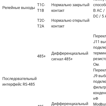
T1C-
Нормально закрытый
способ
Релейные выходы
T1B
контакт
В АС / 
DC / 5 
T2C-
Нормально открытый
T2A
контакт
Перек
J11 вы
подклю
терми
Дифференциальный
485+
резист
сигнал 485+
Ом.
Перек
J9 выб
Последовательный
подклю
интерфейс RS-485
фильт
конден
нФ
Дифференциальный
Modbu