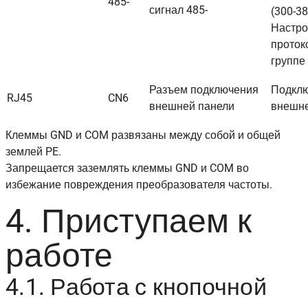
485-
сигнал 485-
(300-3
Настро
проток
группе 
Разъем подключения
Подкл
RJ45
CN6
внешней панели
внешне
Клеммы GND и COM развязаны между собой и общей
землей PE.
Запрещается заземлять клеммы GND и COM во
избежание повреждения преобразователя частоты.
4. Приступаем к
работе
4.1. Работа с кнопочной