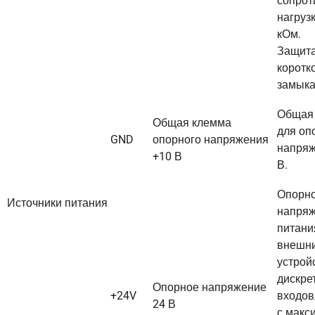
сопрот
нагрузк
кОм.
Защита
коротк
замыка
Общая
Общая клемма
для оп
GND
опорного напряжения
напряж
+10 В
В.
Опорн
Источники питания
напряж
питани
внешн
устрой
дискре
Опорное напряжение
+24V
входов
24 В
с макс