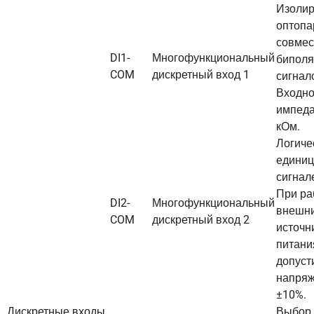
Изоли
оптопа
совмес
DI1-
Многофункциональный
бипол
COM
дискретный вход 1
сигнал
Входн
импеда
кОм.
Логиче
единиц
сигнале
При ра
DI2-
Многофункциональный
внешн
COM
дискретный вход 2
источн
питани
допуст
напряж
±10%.
Дискретные входы
Выбор