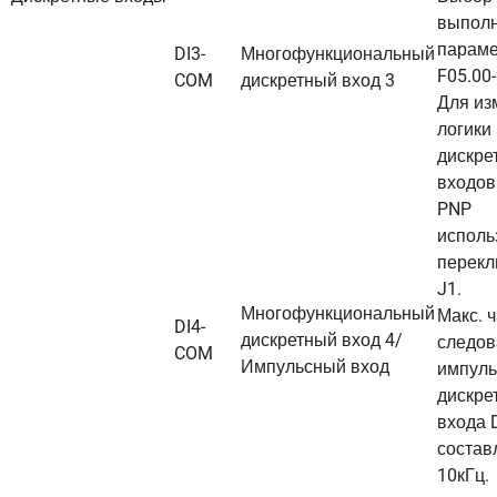
выполн
парам
DI3-
Многофункциональный
F05.00-
COM
дискретный вход 3
Для из
логики
дискре
входов
PNP
исполь
перекл
J1.
Многофункциональный
Макс. 
DI4-
дискретный вход 4/
следов
COM
Импульсный вход
импуль
дискре
входа 
состав
10кГц.