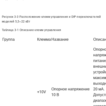
Рисунок 3-3 Расположение клемм управления и DIP-переключателей
моделей 5,5~22 кВт
Таблица 3-1 Описание клемм управления
Группа
Клемма
Название
Описа
Опорн
напряж
питани
внешн
устрой
макси
выходн
Опорное напряжение
20 мА.
+10V
10 В
Допус
диапаз