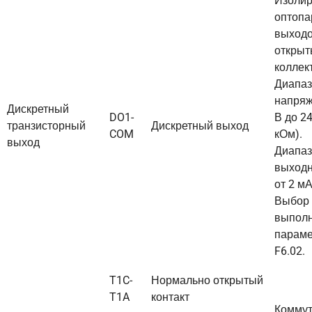
Изоли
оптопа
выходо
открыт
коллек
Диапаз
напряж
Дискретный
DO1-
В до 24
транзисторный
Дискретный выход
COM
кОм).
выход
Диапаз
выходн
от 2 мА
Выбор
выполн
парам
F6.02.
T1C-
Нормально открытый
T1A
контакт
Комму