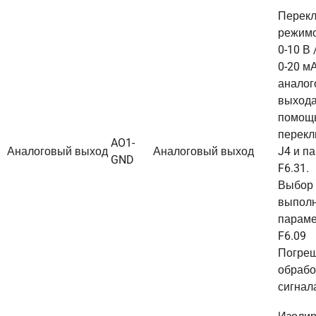
Перек
режимо
0-10 В 
0-20 м
аналог
выхода
помощ
перекл
AO1-
Аналоговый выход
Аналоговый выход
J4 и п
GND
F6.31.
Выбор
выполн
парам
F6.09
Погреш
обрабо
сигнал