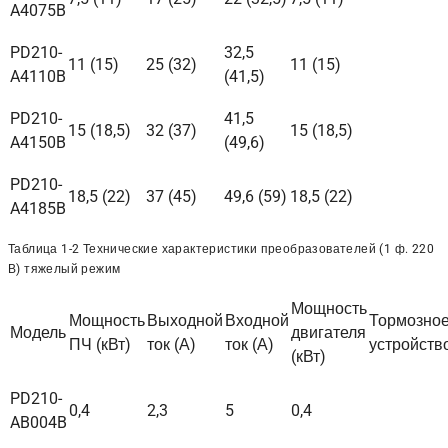
A4075B
PD210-
32,5
11 (15)
25 (32)
11 (15)
A4110B
(41,5)
PD210-
41,5
15 (18,5)
32 (37)
15 (18,5)
A4150B
(49,6)
PD210-
18,5 (22)
37 (45)
49,6 (59)
18,5 (22)
A4185B
Таблица 1-2 Технические характеристики преобразователей (1 ф. 220
В) тяжелый режим
Мощность
Мощность
Выходной
Входной
Тормозно
Модель
двигателя
ПЧ (кВт)
ток (А)
ток (А)
устройств
(кВт)
PD210-
0,4
2,3
5
0,4
AB004B