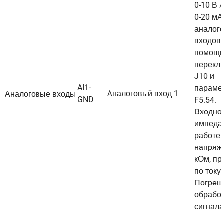
0-10 В 
0-20 м
аналог
входов
помощ
перекл
J10 и
AI1-
парам
Аналоговый вход 1
Аналоговые входы
GND
F5.54.
Входн
импеда
работе
напряж
кОм, п
по току
Погреш
обрабо
сигнал