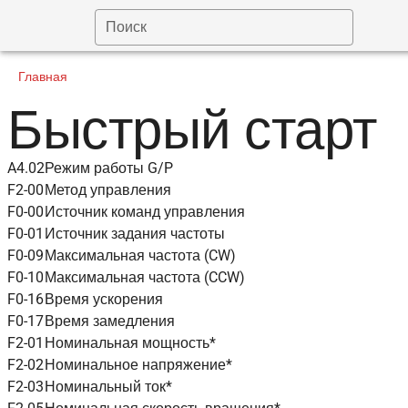
Поиск
Главная
Быстрый старт
A4.02
Режим работы G/P
F2-00
Метод управления
F0-00
Источник команд управления
F0-01
Источник задания частоты
F0-09
Максимальная частота (CW)
F0-10
Максимальная частота (CCW)
F0-16
Время ускорения
F0-17
Время замедления
F2-01
Номинальная мощность*
F2-02
Номинальное напряжение*
F2-03
Номинальный ток*