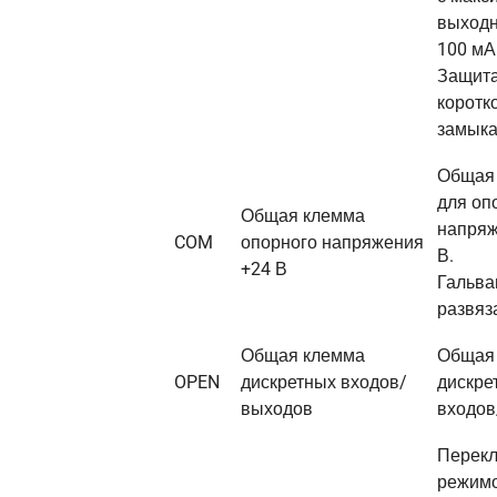
выходн
100 мА
Защита
коротк
замыка
Общая
для оп
Общая клемма
напряж
COM
опорного напряжения
В.
+24 В
Гальва
развяз
Общая клемма
Общая
OPEN
дискретных входов/
дискре
выходов
входов
Перек
режимо