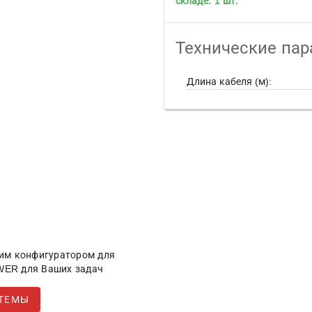
складе: 1 шт.
Технические па
Длина кабеля (м):
им конфигуратором для
ER для Ваших задач
СТЕМЫ