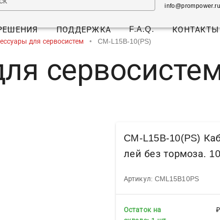
ск
info@prompower.r
F.A.Q.
РЕШЕНИЯ
ПОДДЕРЖКА
КОНТАКТЫ
ессуары для сервосистем
•
CM-L15B-10(PS)
для сервосисте
CM-L15B-10(PS) Каб
лей без тормоза. 1
Артикул: CML15B10PS
Остаток на
₽