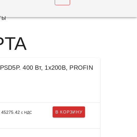
u
ТЫ
PTA
PSD5P. 400 Вт, 1х200В, PROFIN
В КОРЗИНУ
 45275.42
с НДС