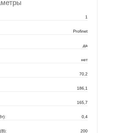
аметры
1
Profinet
да
нет
70,2
186,1
165,7
т):
0,4
(В):
200