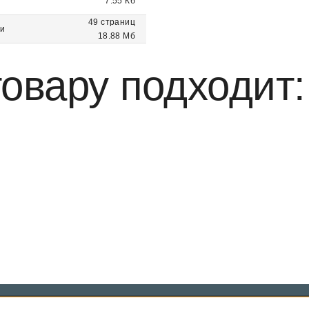
7.55 Кб
49 страниц
ии
18.88 Мб
овару подходит: