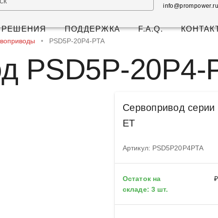
ск
info@prompower.r
РЕШЕНИЯ
ПОДДЕРЖКА
F.A.Q.
КОНТАК
воприводы
•
PSD5P-20P4-PTA
од PSD5P-20P4-
Сервопривод серии 
ET
Артикул: PSD5P20P4PTA
Остаток на
₽
складе: 3 шт.