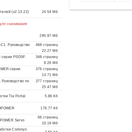
елей (v2.13.22)
24.54 Мб
для скачивания
295.97 Мб
C1. Руководство
468 страниц
22.27 Мб
серии PSD5F.
348 страниц
8.26 Мб
OWER серии
376 страниц
13.71 Мб
 Руководство по
377 страниц
25.47 Мб
тки Tia Portal
5.86 Кб
OMPOWER
176.77 Кб
66 страниц
MPOWER Servo
10.19 Мб
аботки Codesys