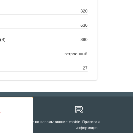
320
630
(В):
380
встроенный
27
"
 вы даете согласие на использование cookie.
Правовая
информация
.