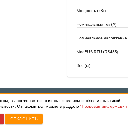
Мощность (кВт):
Номинальный ток (А):
Номинальное напряжение 
ModBUS RTU (RS485):
Вес (кг):
йтом, вы соглашаетесь с использованием cookies и политикой
ьности. Ознакомиться можно в разделе
"Правовая информация
Данный сайт использует технологию cookie. Оставаясь на сайте
ОТКЛОНИТЬ