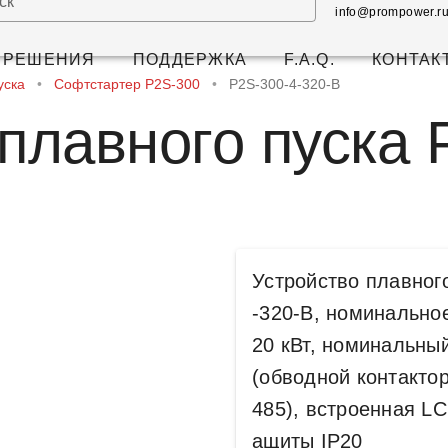
ск
info@prompower.r
РЕШЕНИЯ
ПОДДЕРЖКА
F.A.Q.
КОНТАК
уска
•
Софтстартер P2S-300
•
P2S-300-4-320-B
плавного пуска 
Устройство плавно
-320-B, номинально
20 кВт, номинальный
(обводной контакто
485), встроенная LC
ащиты IP20