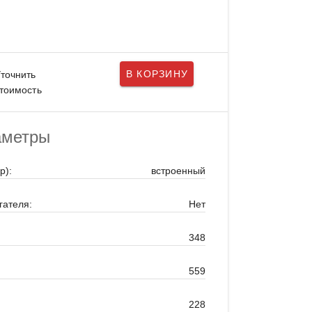
В КОРЗИНУ
точнить
тоимость
аметры
р):
встроенный
гателя:
Нет
348
559
228