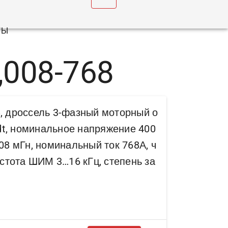
u
ТЫ
,008-768
8, дроссель 3-фазный моторный о
t, номинальное напряжение 400
008 мГн, номинальный ток 768А, ч
частота ШИМ 3…16 кГц, степень за