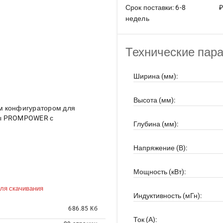
Срок поставки: 6-8
₽
недель
Технические пар
Ширина (мм):
Высота (мм):
м конфигуратором для
ты PROMPOWER с
Глубина (мм):
Напряжение (В):
Мощность (кВт):
ля скачивания
Индуктивность (мГн):
686.85 Кб
Ток (А):