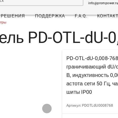
ск
info@prompower.r
РЕШЕНИЯ
ПОДДЕРЖКА
F.A.Q.
КОНТАК
ьтры
ель PD-OTL-dU-0
PD-OTL-dU-0,008-76
граничивающий dU/d
В, индуктивность 0,
астота сети 50 Гц, 
шиты IP00
Артикул: PDOTLdU0008768