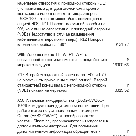
кабельные отверстия с приводной стороны (DE)
(Не применима для двигателей фланцевого
монтажного исполнения для типоразмеров
FS80~100, также не может быть совмещена с
опцией H08). R11 Поворот клеммной коробки на
90º, кабельные отверстия с неприводной стороны
(NDE) (Недоступно в случае размещения
кабельными отверстиями вверх). R12 Поворот
клеммной коробки на 180º.
₽ 31.72
W88 Исполнение по TH, W, F1, WF1 с
повышенной сопротивляемостью к воздействию
₽
морского воздуха.
16900.66
X17 Второй стандартный конец вала. H00 и F70
не могут быть применены с этой опцией. Второй
стандартный конец вала с неприводной стороны
₽
(NDE) показан на чертежах.
8315.52
X50 Установка энкодера Omron (E6B2-CWZ6C-
1024) и модуля принудительной вентиляции. При
работе мотора с установленным энкодером
Omron (E6B2-CWZ6C) от преобразователя
частоты Sinamics, преобразователь нуждается в
дополнительной настройке. Для получения
дополнительной информации обращайтесь к
₽