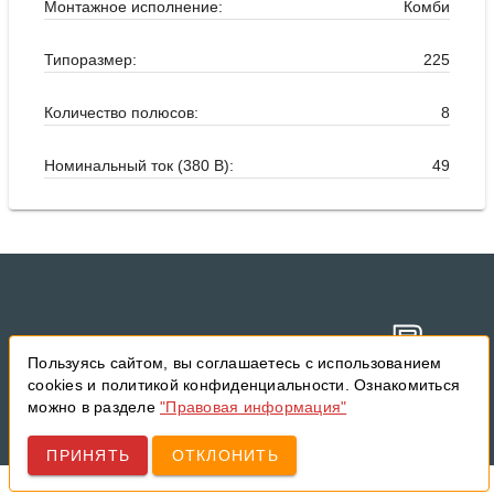
Монтажное исполнение:
Комби
Типоразмер:
225
Количество полюсов:
8
Номинальный ток (380 В):
49
Пользуясь сайтом, вы соглашаетесь с использованием
PROMPOWER © 2026.
cookies и политикой конфиденциальности. Ознакомиться
Данный сайт использует технологию cookie.
Все права защищены.
можно в разделе
"Правовая информация"
Оставаясь на сайте вы даете согласие на
использование cookie.
Правовая информация
.
ПРИНЯТЬ
ОТКЛОНИТЬ