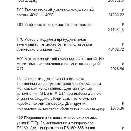
поставщику
100952.56
D03 Температурный диапазон окружающей
₽
среды -40ºC ~ +40ºC.
31233.22
F01 Установка электромагнитного тормоза.
₽
244952.82
F70 Мотор с модулем принудительной
вентиляции. Не может быть использована
₽
совместно с опцией X17.
43402.72
H00 Мотор с защитной грибовидной крышкой. Не
может быть использована совместно с опцией
₽
X17.
2028.86
H03 Отверстия для слива конденсата.
Применима лишь для моторов с вертикальным
монтажным исполнением. Для монтажных
исполнений IM B5 и IM B14 при выборе данной
опции необходимо убедиться, что клеммная
коробка находится сверху. Для других
₽
монтажных исполнений обратитесь к поставщику.
1876.36
L22 Подшипник для повышенных консольных
усилий (DE). За исключением типоразмера
FS160. Для типоразмеров FS180~355 опции
₽