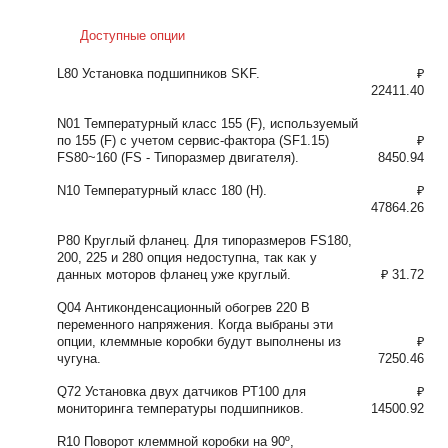
Доступные опции
L80 Установка подшипников SKF.
₽
22411.40
N01 Температурный класс 155 (F), используемый
по 155 (F) с учетом сервис-фактора (SF1.15)
₽
FS80~160 (FS - Типоразмер двигателя).
8450.94
N10 Температурный класс 180 (H).
₽
47864.26
P80 Круглый фланец. Для типоразмеров FS180,
200, 225 и 280 опция недоступна, так как у
данных моторов фланец уже круглый.
₽ 31.72
Q04 Антиконденсационный обогрев 220 В
переменного напряжения. Когда выбраны эти
опции, клеммные коробки будут выполнены из
₽
чугуна.
7250.46
Q72 Установка двух датчиков РТ100 для
₽
мониторинга температуры подшипников.
14500.92
R10 Поворот клеммной коробки на 90º,