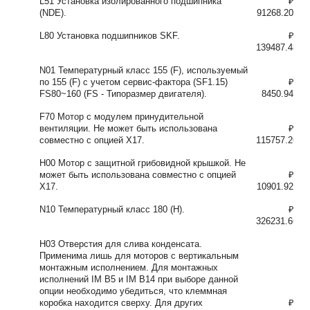
L51 Установка изолированного подшипника
₽
(NDE).
91268.20
L80 Установка подшипников SKF.
₽
139487.48
N01 Температурный класс 155 (F), используемый
по 155 (F) с учетом сервис-фактора (SF1.15)
₽
FS80~160 (FS - Типоразмер двигателя).
8450.94
F70 Мотор с модулем принудительной
вентиляции. Не может быть использована
₽
совместно с опцией X17.
115757.26
H00 Мотор с защитной грибовидной крышкой. Не
может быть использована совместно с опцией
₽
X17.
10901.92
N10 Температурный класс 180 (H).
₽
326231.66
H03 Отверстия для слива конденсата.
Применима лишь для моторов с вертикальным
монтажным исполнением. Для монтажных
исполнений IM B5 и IM B14 при выборе данной
опции необходимо убедиться, что клеммная
коробка находится сверху. Для других
₽