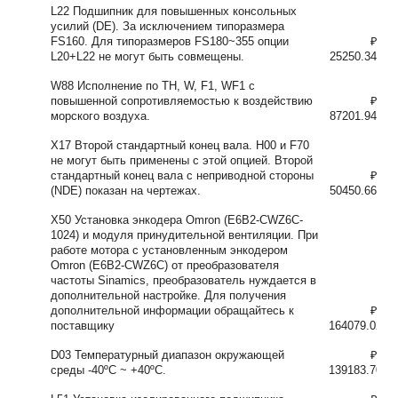
L22 Подшипник для повышенных консольных
усилий (DE). За исключением типоразмера
FS160. Для типоразмеров FS180~355 опции
₽
L20+L22 не могут быть совмещены.
25250.34
W88 Исполнение по TH, W, F1, WF1 с
повышенной сопротивляемостью к воздействию
₽
морского воздуха.
87201.94
X17 Второй стандартный конец вала. H00 и F70
не могут быть применены с этой опцией. Второй
стандартный конец вала с неприводной стороны
₽
(NDE) показан на чертежах.
50450.66
X50 Установка энкодера Omron (E6B2-CWZ6C-
1024) и модуля принудительной вентиляции. При
работе мотора с установленным энкодером
Omron (E6B2-CWZ6C) от преобразователя
частоты Sinamics, преобразователь нуждается в
дополнительной настройке. Для получения
дополнительной информации обращайтесь к
₽
поставщику
164079.02
D03 Температурный диапазон окружающей
₽
среды -40ºC ~ +40ºC.
139183.70