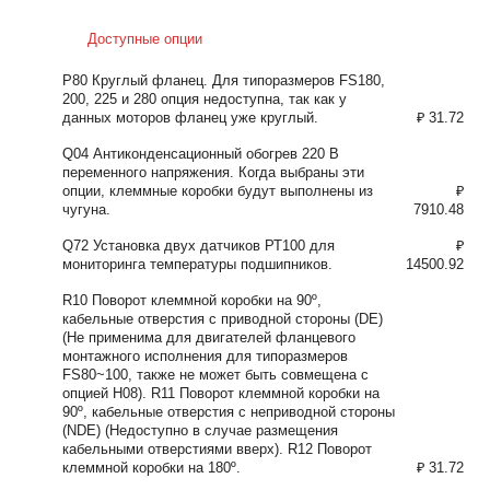
Доступные опции
P80 Круглый фланец. Для типоразмеров FS180,
200, 225 и 280 опция недоступна, так как у
данных моторов фланец уже круглый.
₽ 31.72
Q04 Антиконденсационный обогрев 220 В
переменного напряжения. Когда выбраны эти
опции, клеммные коробки будут выполнены из
₽
чугуна.
7910.48
Q72 Установка двух датчиков РТ100 для
₽
мониторинга температуры подшипников.
14500.92
R10 Поворот клеммной коробки на 90º,
кабельные отверстия с приводной стороны (DE)
(Не применима для двигателей фланцевого
монтажного исполнения для типоразмеров
FS80~100, также не может быть совмещена с
опцией H08). R11 Поворот клеммной коробки на
90º, кабельные отверстия с неприводной стороны
(NDE) (Недоступно в случае размещения
кабельными отверстиями вверх). R12 Поворот
клеммной коробки на 180º.
₽ 31.72