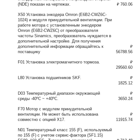
(NDE) показан на чертежах.
₽ 760.06
X50 Установка энкодера Omron (E6B2-CWZ6C-
1024) и модуля принудительной вентиляции. При
работе мотора с установленным энкодером
Omron (E6B2-CWZ6C) от преобразователя
частоты Sinamics, преобразователь нуждается в
дополнительной настройке. Для получения
дополнительной информации обращайтесь к
₽
поставщику
56788.56
F01 Установка электромагнитного тормоза.
₽
29560.60
L80 Установка подшипников SKF.
₽
1825.12
D03 Температурный диапазон окружающей
₽
среды -40ºC ~ +40ºC.
3650.24
F70 Мотор с модулем принудительной
вентиляции. Не может быть использована
₽
совместно с опцией X17.
11915.74
N01 Температурный класс 155 (F), используемый
по 155 (F) с учетом сервис-фактора (SF1.15)