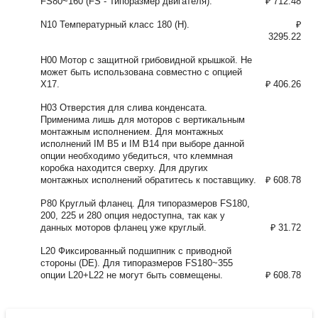
FS80~160 (FS - Типоразмер двигателя).
₽ 712.48
N10 Температурный класс 180 (H).
₽
3295.22
H00 Мотор с защитной грибовидной крышкой. Не
может быть использована совместно с опцией
X17.
₽ 406.26
H03 Отверстия для слива конденсата.
Применима лишь для моторов с вертикальным
монтажным исполнением. Для монтажных
исполнений IM B5 и IM B14 при выборе данной
опции необходимо убедиться, что клеммная
коробка находится сверху. Для других
монтажных исполнений обратитесь к поставщику.
₽ 608.78
P80 Круглый фланец. Для типоразмеров FS180,
200, 225 и 280 опция недоступна, так как у
данных моторов фланец уже круглый.
₽ 31.72
L20 Фиксированный подшипник с приводной
стороны (DE). Для типоразмеров FS180~355
опции L20+L22 не могут быть совмещены.
₽ 608.78