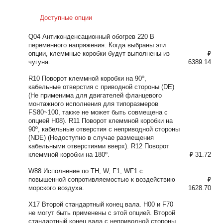
Доступные опции
Q04 Антиконденсационный обогрев 220 В
переменного напряжения. Когда выбраны эти
опции, клеммные коробки будут выполнены из
₽
чугуна.
6389.14
R10 Поворот клеммной коробки на 90º,
кабельные отверстия с приводной стороны (DE)
(Не применима для двигателей фланцевого
монтажного исполнения для типоразмеров
FS80~100, также не может быть совмещена с
опцией H08). R11 Поворот клеммной коробки на
90º, кабельные отверстия с неприводной стороны
(NDE) (Недоступно в случае размещения
кабельными отверстиями вверх). R12 Поворот
клеммной коробки на 180º.
₽ 31.72
W88 Исполнение по TH, W, F1, WF1 с
повышенной сопротивляемостью к воздействию
₽
морского воздуха.
1628.70
X17 Второй стандартный конец вала. H00 и F70
не могут быть применены с этой опцией. Второй
стандартный конец вала с неприводной стороны