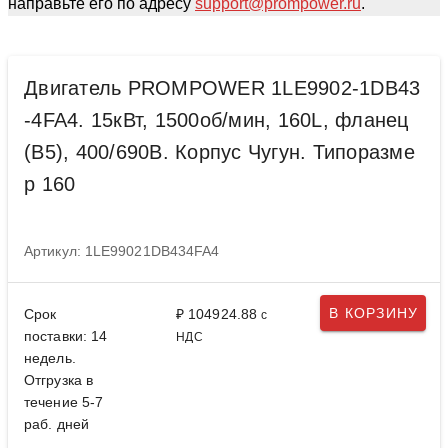
направьте его по адресу
support@prompower.ru
.
Двигатель PROMPOWER 1LE9902-1DB43
-4FA4. 15кВт, 1500об/мин, 160L, фланец
(B5), 400/690В. Корпус Чугун. Типоразме
р 160
Артикул: 1LE99021DB434FA4
В КОРЗИНУ
Срок
₽ 104924.88
с
поставки: 14
НДС
недель.
Отгрузка в
течение 5-7
раб. дней